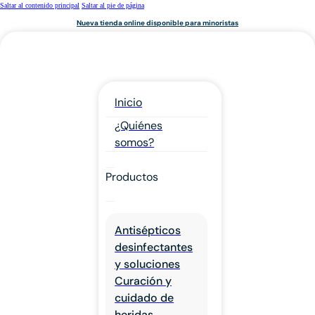
Saltar al contenido principal
Saltar al pie de página
Nueva tienda online disponible para minoristas
Inicio
¿Quiénes
somos?
Productos
Antisépticos
desinfectantes
y soluciones
Curación y
cuidado de
heridas