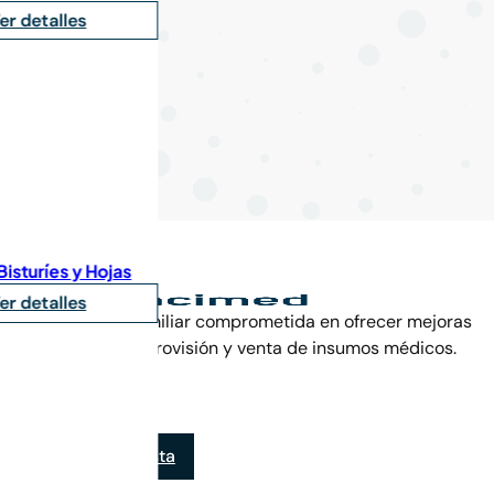
as
Una empresa familiar comprometida en ofrecer mejoras
continuas en la provisión y venta de insumos médicos.
Venta minorista
Tienda minorista