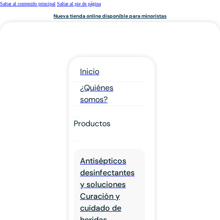
Saltar al contenido principal
Saltar al pie de página
Nueva tienda online disponible para minoristas
Inicio
¿Quiénes
somos?
Productos
Antisépticos
desinfectantes
y soluciones
Curación y
cuidado de
heridas