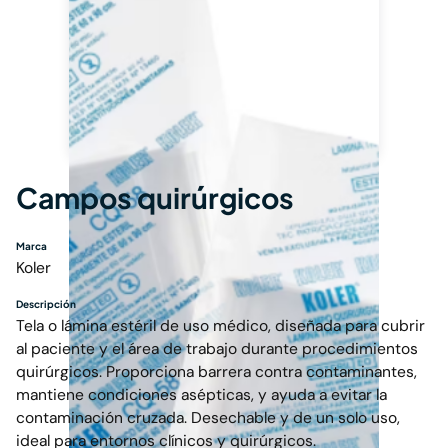
Campos quirúrgicos
Marca
Koler
Descripción
Tela o lámina estéril de uso médico, diseñada para cubrir
al paciente y el área de trabajo durante procedimientos
quirúrgicos. Proporciona barrera contra contaminantes,
mantiene condiciones asépticas, y ayuda a evitar la
contaminación cruzada. Desechable y de un solo uso,
ideal para entornos clínicos y quirúrgicos.