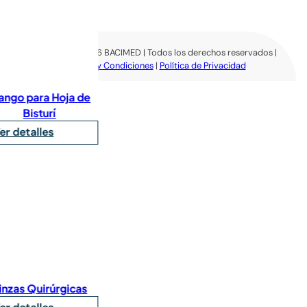
Copyright © 2026​ BACIMED | Todos los derechos reservados |
Téminos y Condiciones
|
Política de Privacidad
 de
cas