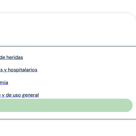
de heridas
s y hospitalarios
omía
 y de uso general