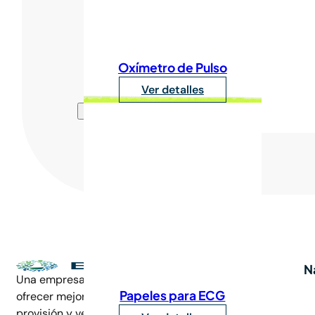
Oxímetro de Pulso
Ver detalles
N
Una empresa familiar comprometida en
Papeles para ECG
ofrecer mejoras continuas en la
provisión y venta de insumos médicos.