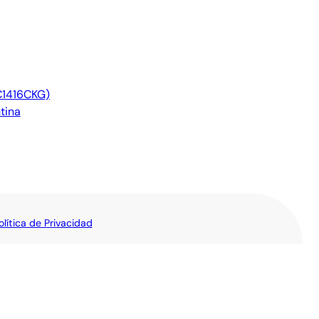
C1416CKG)
tina
olítica de Privacidad