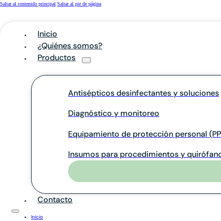
Saltar al contenido principal
Saltar al pie de página
Inicio
¿Quiénes somos?
Productos
Antisépticos desinfectantes y soluciones
Diagnóstico y monitoreo
Equipamiento de protección personal (PP
Insumos para procedimientos y quirófan
Contacto
Inicio