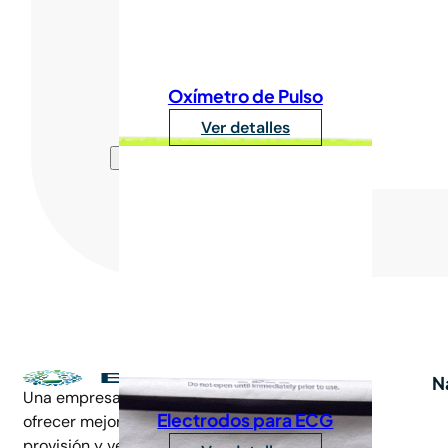
Oxímetro de Pulso
Ver detalles
N
Una empresa familiar comprometida en
Electrodos para ECG
ofrecer mejoras continuas en la
provisión y venta de insumos médicos.