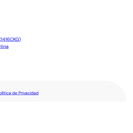
C1416CKG)
tina
olítica de Privacidad