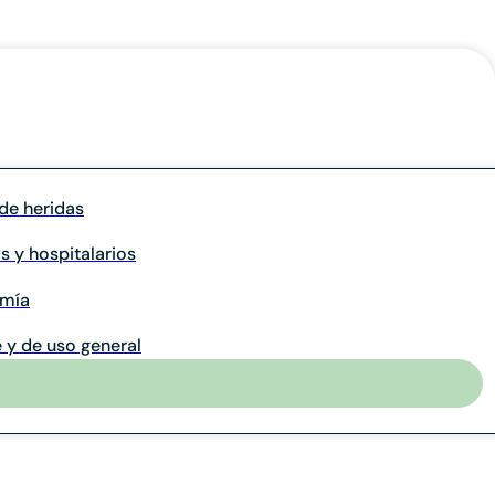
de heridas
s y hospitalarios
omía
 y de uso general