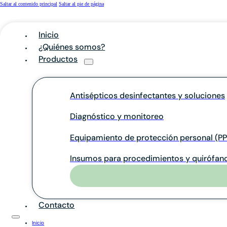
Saltar al contenido principal
Saltar al pie de página
Inicio
¿Quiénes somos?
Productos
Antisépticos desinfectantes y soluciones
Diagnóstico y monitoreo
Equipamiento de protección personal (PP
Insumos para procedimientos y quirófan
Contacto
Inicio